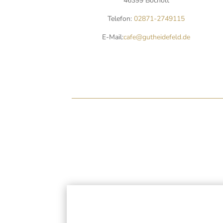
46399 Bocholt
Telefon:
02871-2749115
E-Mail:
cafe@gutheidefeld.de