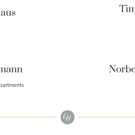
Ti
haus
emann
Norbe
partments