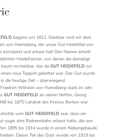
rie
EFELD
begann um 1811. Dankbar sind wir dem
elm von Hamelberg, der unser Gut Heidefeld von
 konzipiert und erbaut hat! Den Namen erhielt
dehnten Heideflächen, von denen die damalige
kaum vorstellbar, das da
GUT HEIDEFELD
zur
einen rosa Teppich gebettet war. Das Gut wurde
 in die heutige Zeit – überwiegend
r Friedrich Wilhelm von Hamelberg starb im Jahr
as
GUT HEIDEFELD
an seinen Neffen, Georg
848 bis 1870 Landrat des Kreises Borken war.
eschichte vom
GUT HEIDEFELD
war, dass ein
t sogar eine Radrennbahn erbaut hatte, die von
 Von 1895 bis 1914 wurde in einem Nebengebäude,
rieben. Dieser Teil des Guts wurde von 1919 bis