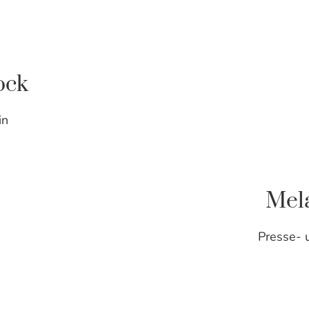
ock
in
Mel
Presse- u