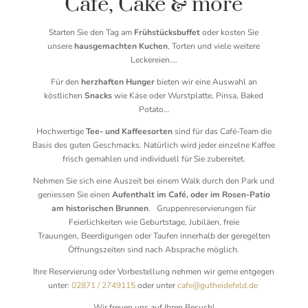
Café, Cake & more
Starten Sie den Tag am
Frühstücksbuffet
oder kosten Sie
unsere
hausgemachten Kuchen
, Torten und viele weitere
Leckereien….
Für den
herzhaften Hunger
bieten wir eine Auswahl an
köstlichen
Snacks
wie Käse oder Wurstplatte, Pinsa, Baked
Potato…
Hochwertige
Tee- und Kaffeesorten
sind für das Café-Team die
Basis des guten Geschmacks. Natürlich wird jeder einzelne Kaffee
frisch gemahlen und individuell für Sie zubereitet.
Nehmen Sie sich eine Auszeit bei einem Walk durch den Park und
geniessen Sie
einen
Aufenthalt im Café, oder im Rosen-Patio
am historischen Brunnen
. Gruppenreservierungen für
Feierlichkeiten wie Geburtstage, Jubiläen, freie
Trauungen, Beerdigungen oder Taufen innerhalb der geregelten
Öffnungszeiten sind nach Absprache möglich.
Ihre Reservierung oder Vorbestellung nehmen wir gerne entgegen
unter:
02871 / 2749115
oder unter
cafe@gutheidefeld.de
Wir freuen uns auf Ihren Besuch!